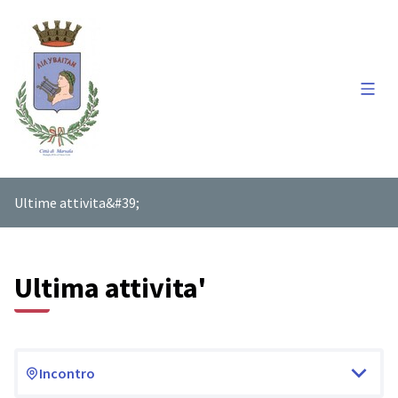
Menu'
Ultime attivita&#39;
Ultima attivita'
Incontro